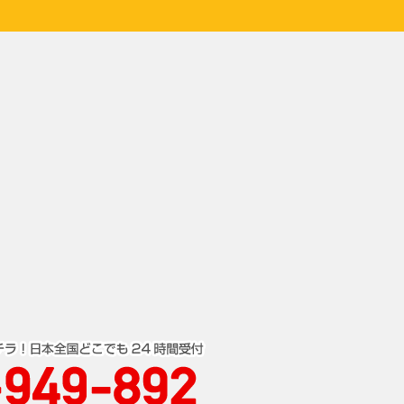
刺されないた…
ハチ駆除net
の駆除
サイトマップ
期だからこそ
会社概要
害を及ぼす蜂…
個人情報の取り扱い
スズメバチの…
サイトポリシー