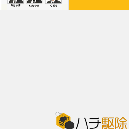
利用規約
プライバシーポリシー
被害が出る前に
自分ででき
アシナガバチとは
予防しよう
スズメバチとは
出会ってし
チェックしよう
業者を利用
そのままにしておくと
優良業者と