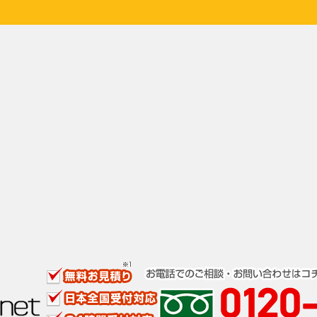
る
クロスズメバチの特…
秋のハチの注意点と…
ハチに
スズメバチ活動時期…
アシナガバチにはど…
自力で
まったら
ハチ駆除に効果ある…
土でできた巣や土の…
活動時
しよう
ツチバチの危険度は…
蜂の巣はスプレーで…
人体に
は
ヤマトアシナガバチ…
ツマアカスズメバチ…
キイロ