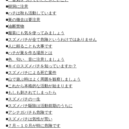
■
樹洞に注意
■
ハチは秋も活動しています
■
巣の撤去は要注意
■
油断禁物
■
服装にも気を使ってみましょう
■
スズメバチが全て危険というわけではありません
■
人に頼ることも大事です
■
ハチが巣を作る場所とは
■
色、匂い、音に注意しましょう
■
キイロスズメバチを知っていますか？
■
スズメバチによる死亡案件
■
山で遊ぶ時はよく周囲を観察しましょう
■
これから本格的な活動が始まります
■
もしも刺されてしまったら
■
スズメバチの一生
■
スズメバチ駆除は活動前期のうちに
■
アシナガバチも危険です
■
スズメバチは気性が荒い
■
７月～１０月が特に危険です