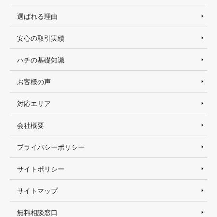
選ばれる理由
安心の取引実績
ハチの基礎知識
お客様の声
対応エリア
会社概要
プライバシーポリシー
サイトポリシー
サイトマップ
無料相談窓口