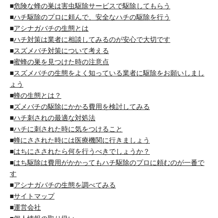
■
危険な蜂の巣は害虫駆除サービスで駆除してもらう
■
ハチ駆除のプロに頼んで、安全なハチの駆除を行う
■
アシナガバチの生態とは
■
ハチ対策は業者に相談してみるのが安心で大切です
■
スズメバチ対策について考える
■
蜜蜂の巣を見つけた時の注意点
■
スズメバチの生態をよく知っている業者に駆除をお願いしまし
ょう
■
蜂の生態とは？
■
ズメバチの駆除にかかる費用を検討してみる
■
ハチ刺されの最適な対処法
■
ハチに刺された時に気をつけること
■
蜂にさされた時には医療機関に行きましょう
■
はちにさされたら何を行うべきでしょうか？
■
はち駆除は費用がかかってもハチ駆除のプロに頼むのが一番で
す
■
アシナガバチの生態を調べてみる
■
サイトマップ
■
運営会社