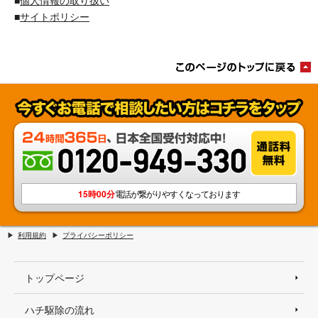
■
個人情報の取り扱い
■
サイトポリシー
15時00分
電話が繋がりやすくなっております
利用規約
プライバシーポリシー
トップページ
ハチ駆除の流れ