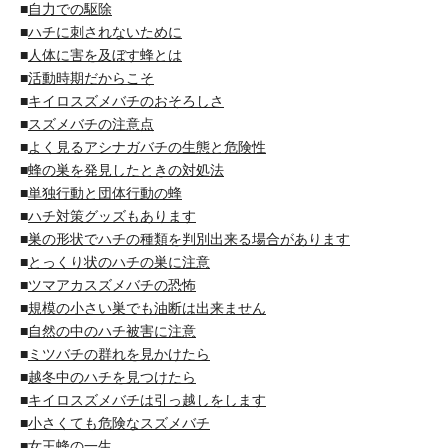
■
自力での駆除
■
ハチに刺されないために
■
人体に害を及ぼす蜂とは
■
活動時期だからこそ
■
キイロスズメバチのおそろしさ
■
スズメバチの注意点
■
よく見るアシナガバチの生態と危険性
■
蜂の巣を発見したときの対処法
■
単独行動と団体行動の蜂
■
ハチ対策グッズもあります
■
巣の形状でハチの種類を判別出来る場合があります
■
とっくり状のハチの巣に注意
■
ツマアカスズメバチの恐怖
■
規模の小さい巣でも油断は出来ません
■
自然の中のハチ被害に注意
■
ミツバチの群れを見かけたら
■
越冬中のハチを見つけたら
■
キイロスズメバチは引っ越しをします
■
小さくても危険なスズメバチ
■
女王蜂の一生