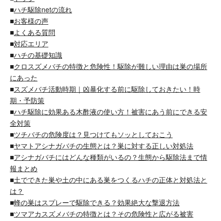
■
ハチ駆除netの流れ
■
お客様の声
■
よくある質問
■
対応エリア
■
ハチの基礎知識
■
クロスズメバチの特徴と危険性！駆除が難しい理由は巣の場所
にあった
■
スズメバチ活動時期｜凶暴化する前に駆除しておきたい！時
期・予防策
■
ハチ駆除に効果ある木酢液の使い方！被害にあう前にできる安
全対策
■
ツチバチの危険度は？見つけてもソッとしておこう
■
ヤマトアシナガバチの生態とは？巣に対する正しい対処法
■
アシナガバチにはどんな種類がいるの？生態から駆除法まで情
報まとめ
■
土でできた巣や土の中にある巣をつくるハチの正体と対処法と
は？
■
蜂の巣はスプレーで駆除できる？効果絶大な撃退方法
■
ツマアカスズメバチの特徴とは？その危険性と広がる被害