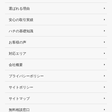
選ばれる理由
安心の取引実績
ハチの基礎知識
お客様の声
対応エリア
会社概要
プライバシーポリシー
サイトポリシー
サイトマップ
無料相談窓口