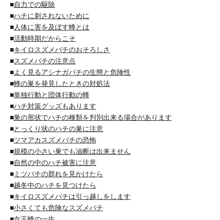
■
自力での駆除
■
ハチに刺されないために
■
人体に害を及ぼす蜂とは
■
活動時期だからこそ
■
キイロスズメバチのおそろしさ
■
スズメバチの注意点
■
よく見るアシナガバチの生態と危険性
■
蜂の巣を発見したときの対処法
■
単独行動と団体行動の蜂
■
ハチ対策グッズもあります
■
巣の形状でハチの種類を判別出来る場合があります
■
とっくり状のハチの巣に注意
■
ツマアカスズメバチの恐怖
■
規模の小さい巣でも油断は出来ません
■
自然の中のハチ被害に注意
■
ミツバチの群れを見かけたら
■
越冬中のハチを見つけたら
■
キイロスズメバチは引っ越しをします
■
小さくても危険なスズメバチ
■
女王蜂の一生