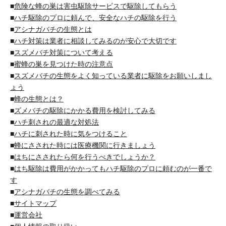
■
危険な蜂の巣は害虫駆除サービスで駆除してもらう
■
ハチ駆除のプロに頼んで、安全なハチの駆除を行う
■
アシナガバチの生態とは
■
ハチ対策は業者に相談してみるのが安心で大切です
■
スズメバチ対策について考える
■
蜜蜂の巣を見つけた時の注意点
■
スズメバチの生態をよく知っている業者に駆除をお願いしまし
ょう
■
蜂の生態とは？
■
ズメバチの駆除にかかる費用を検討してみる
■
ハチ刺されの最適な対処法
■
ハチに刺された時に気をつけること
■
蜂にさされた時には医療機関に行きましょう
■
はちにさされたら何を行うべきでしょうか？
■
はち駆除は費用がかかってもハチ駆除のプロに頼むのが一番で
す
■
アシナガバチの生態を調べてみる
■
サイトマップ
■
運営会社