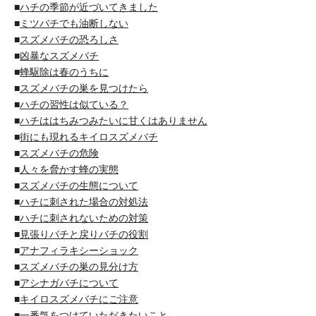
■
ハチの季節が近づいてきました
■
ミツバチでも油断しない
■
スズメバチの恐ろしさ
■
凶暴なスズメバチ
■
蜂駆除は春のうちに
■
スズメバチの巣を見つけたら
■
ハチの習性は似ている？
■
ハチははちみつみたいに甘くはありません
■
街にも現れるキイロスズメバチ
■
スズメバチの危険
■
人々を脅かす蜂の実態
■
スズメバチの生態について
■
ハチに刺された場合の対処法
■
ハチに刺されないための対策
■
見張りバチと戻りバチの役割
■
アナフィラキシーショック
■
スズメバチの巣の見分け方
■
アシナガバチについて
■
キイロスズメバチにご注意
■
一番気をつけていただきたいこと