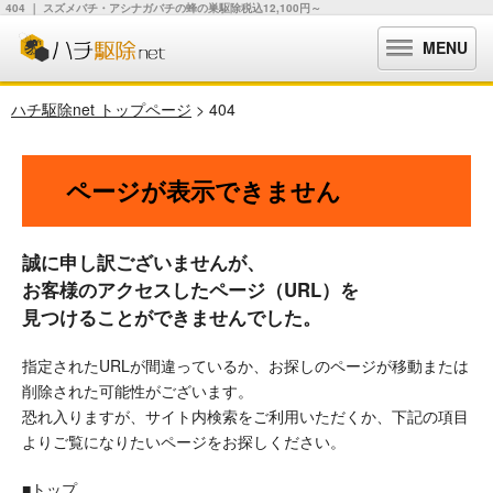
404 ｜ スズメバチ・アシナガバチの蜂の巣駆除税込12,100円～
MENU
ハチ駆除net トップページ
> 404
ページが表示できません
誠に申し訳ございませんが、
お客様のアクセスしたページ（URL）を
見つけることができませんでした。
指定されたURLが間違っているか、お探しのページが移動または
削除された可能性がございます。
恐れ入りますが、サイト内検索をご利用いただくか、下記の項目
よりご覧になりたいページをお探しください。
■
トップ