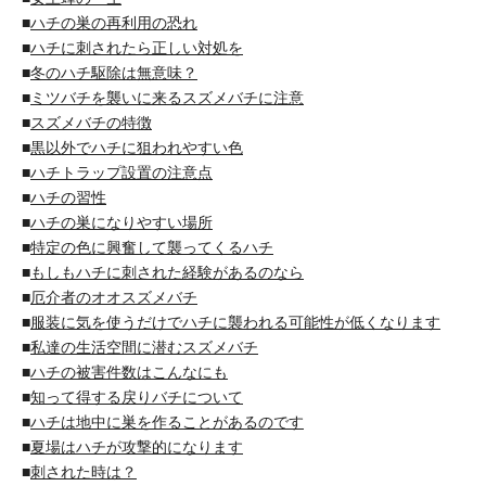
■
ハチの巣の再利用の恐れ
■
ハチに刺されたら正しい対処を
■
冬のハチ駆除は無意味？
■
ミツバチを襲いに来るスズメバチに注意
■
スズメバチの特徴
■
黒以外でハチに狙われやすい色
■
ハチトラップ設置の注意点
■
ハチの習性
■
ハチの巣になりやすい場所
■
特定の色に興奮して襲ってくるハチ
■
もしもハチに刺された経験があるのなら
■
厄介者のオオスズメバチ
■
服装に気を使うだけでハチに襲われる可能性が低くなります
■
私達の生活空間に潜むスズメバチ
■
ハチの被害件数はこんなにも
■
知って得する戻りバチについて
■
ハチは地中に巣を作ることがあるのです
■
夏場はハチが攻撃的になります
■
刺された時は？