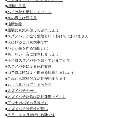
■
樹洞に注意
■
ハチは秋も活動しています
■
巣の撤去は要注意
■
油断禁物
■
服装にも気を使ってみましょう
■
スズメバチが全て危険というわけではありません
■
人に頼ることも大事です
■
ハチが巣を作る場所とは
■
色、匂い、音に注意しましょう
■
キイロスズメバチを知っていますか？
■
スズメバチによる死亡案件
■
山で遊ぶ時はよく周囲を観察しましょう
■
これから本格的な活動が始まります
■
もしも刺されてしまったら
■
スズメバチの一生
■
スズメバチ駆除は活動前期のうちに
■
アシナガバチも危険です
■
スズメバチは気性が荒い
■
７月～１０月が特に危険です