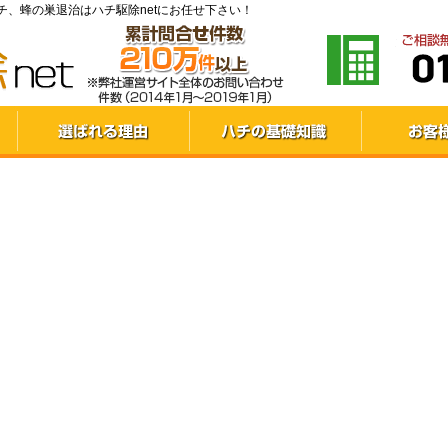
、蜂の巣退治はハチ駆除netにお任せ下さい！