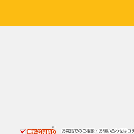
る
クロスズメバチの特…
秋のハチの注意点と…
ハチに
スズメバチ活動時期…
アシナガバチにはど…
自力で
まったら
ハチ駆除に効果ある…
土でできた巣や土の…
活動時
しよう
ツチバチの危険度は…
蜂の巣はスプレーで…
人体に
は
ヤマトアシナガバチ…
ツマアカスズメバチ…
キイロ