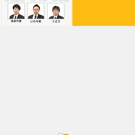
利用規約
プライバシーポリシー
被害が出る前に
自分ででき
アシナガバチとは
予防しよう
スズメバチとは
出会ってし
チェックしよう
業者を利用
そのままにしておくと
優良業者と