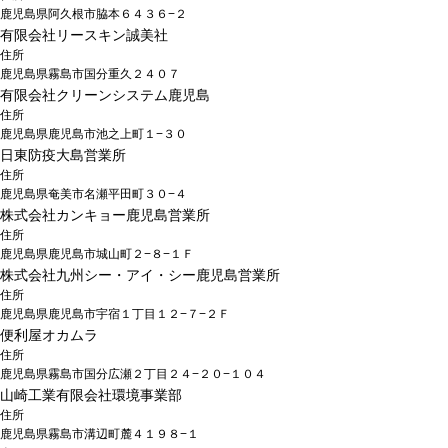
鹿児島県阿久根市脇本６４３６−２
有限会社リースキン誠美社
住所
鹿児島県霧島市国分重久２４０７
有限会社クリーンシステム鹿児島
住所
鹿児島県鹿児島市池之上町１−３０
日東防疫大島営業所
住所
鹿児島県奄美市名瀬平田町３０−４
株式会社カンキョー鹿児島営業所
住所
鹿児島県鹿児島市城山町２−８−１Ｆ
株式会社九州シー・アイ・シー鹿児島営業所
住所
鹿児島県鹿児島市宇宿１丁目１２−７−２Ｆ
便利屋オカムラ
住所
鹿児島県霧島市国分広瀬２丁目２４−２０−１０４
山崎工業有限会社環境事業部
住所
鹿児島県霧島市溝辺町麓４１９８−１