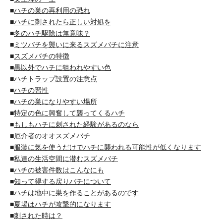
■
ハチの巣の再利用の恐れ
■
ハチに刺されたら正しい対処を
■
冬のハチ駆除は無意味？
■
ミツバチを襲いに来るスズメバチに注意
■
スズメバチの特徴
■
黒以外でハチに狙われやすい色
■
ハチトラップ設置の注意点
■
ハチの習性
■
ハチの巣になりやすい場所
■
特定の色に興奮して襲ってくるハチ
■
もしもハチに刺された経験があるのなら
■
厄介者のオオスズメバチ
■
服装に気を使うだけでハチに襲われる可能性が低くなります
■
私達の生活空間に潜むスズメバチ
■
ハチの被害件数はこんなにも
■
知って得する戻りバチについて
■
ハチは地中に巣を作ることがあるのです
■
夏場はハチが攻撃的になります
■
刺された時は？