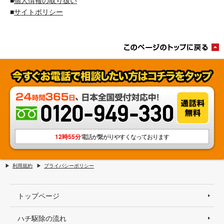
■
個人情報の取り扱い
■
サイトポリシー
12時55分
電話が繋がりやすくなっております
利用規約
プライバシーポリシー
トップページ
ハチ駆除の流れ