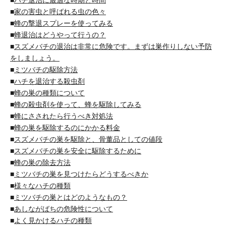
■
家の害虫と呼ばれる虫の色々
■
蜂の撃退スプレーを使ってみる
■
蜂退治はどうやって行うの？
■
スズメバチの退治は非常に危険です。まずは巣作りしない予防
をしましょう。
■
ミツバチの駆除方法
■
ハチを退治する殺虫剤
■
蜂の巣の種類について
■
蜂の殺虫剤を使って、蜂を駆除してみる
■
蜂にさされたら行うべき対処法
■
蜂の巣を駆除するのにかかる料金
■
スズメバチの巣を駆除と、骨董品としての値段
■
スズメバチの巣を安全に駆除するために
■
蜂の巣の除去方法
■
ミツバチの巣を見つけたらどうするべきか
■
様々なハチの種類
■
ミツバチの巣とはどのようなもの？
■
あしながばちの危険性について
■
よく見かけるハチの種類