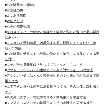
■
ハチ駆除netの流れ
■
お客様の声
■
よくある質問
■
対応エリア
■
ハチの基礎知識
■
クロスズメバチの特徴と危険性！駆除が難しい理由は巣の場所
にあった
■
スズメバチ活動時期｜凶暴化する前に駆除しておきたい！時
期・予防策
■
ハチ駆除に効果ある木酢液の使い方！被害にあう前にできる安
全対策
■
ツチバチの危険度は？見つけてもソッとしておこう
■
ヤマトアシナガバチの生態とは？巣に対する正しい対処法
■
アシナガバチにはどんな種類がいるの？生態から駆除法まで情
報まとめ
■
土でできた巣や土の中にある巣をつくるハチの正体と対処法と
は？
■
蜂の巣はスプレーで駆除できる？効果絶大な撃退方法
■
ツマアカスズメバチの特徴とは？その危険性と広がる被害